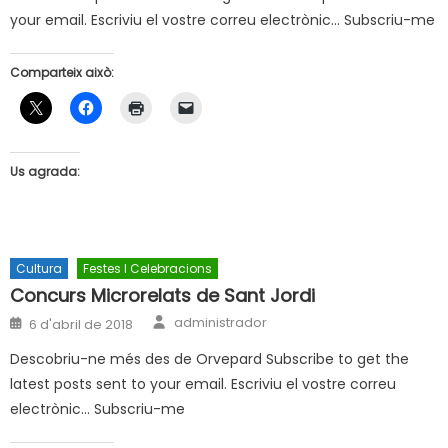
your email. Escriviu el vostre correu electrònic… Subscriu-me
Comparteix això:
Us agrada:
Cultura
Festes I Celebracions
Concurs Microrelats de Sant Jordi
Author
Posted
administrador
6 d'abril de 2018
on
Descobriu-ne més des de Orvepard Subscribe to get the
latest posts sent to your email. Escriviu el vostre correu
electrònic… Subscriu-me