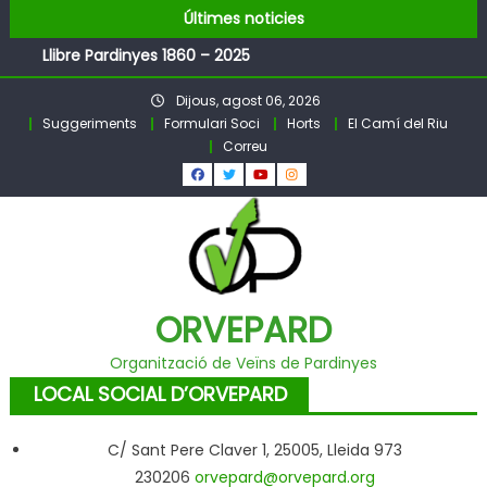
FESTA MAJOR DE PARDINYES 2026
Skip
Últimes noticies
Pubilles i Hereus 2026
to
Llibre Pardinyes 1860 – 2025
content
Pubilles i Hereus – Festa Major PARDINYES 2026
Dijous, agost 06, 2026
BALL DE FESTA MAJOR
Suggeriments
Formulari Soci
Horts
El Camí del Riu
Correu
ORVEPARD
Organització de Veïns de Pardinyes
LOCAL SOCIAL D’ORVEPARD
C/ Sant Pere Claver 1, 25005, Lleida 973
230206
orvepard@orvepard.org