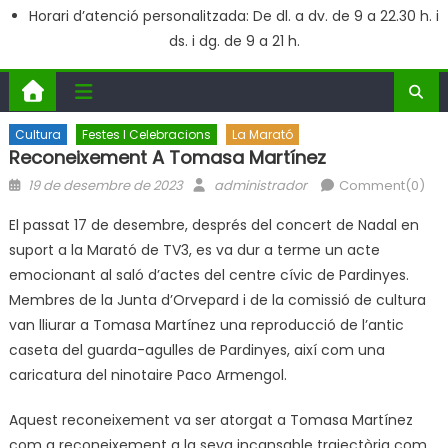
Horari d’atenció personalitzada: De dl. a dv. de 9 a 22.30 h. i
ds. i dg. de 9 a 21 h.
Cultura
Festes I Celebracions
La Marató
Reconeixement A Tomasa Martínez
Posted
Author
19 de desembre de 2023
administrador
Comment(0)
on
El passat 17 de desembre, després del concert de Nadal en
suport a la Marató de TV3, es va dur a terme un acte
emocionant al saló d’actes del centre cívic de Pardinyes.
Membres de la Junta d’Orvepard i de la comissió de cultura
van lliurar a Tomasa Martínez una reproducció de l’antic
caseta del guarda-agulles de Pardinyes, així com una
caricatura del ninotaire Paco Armengol.
Aquest reconeixement va ser atorgat a Tomasa Martínez
com a reconeixement a la seva incansable trajectòria com