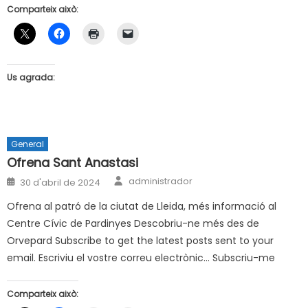
Comparteix això:
Us agrada:
General
Ofrena Sant Anastasi
Author
Posted
administrador
30 d'abril de 2024
on
Ofrena al patró de la ciutat de Lleida, més informació al
Centre Cívic de Pardinyes Descobriu-ne més des de
Orvepard Subscribe to get the latest posts sent to your
email. Escriviu el vostre correu electrònic… Subscriu-me
Comparteix això: