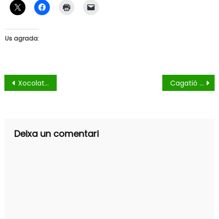
Us agrada:
Navegació
Xocolatada Nadalenca d’ACIP
Cagatió a Pardinyes
d'entrades
Deixa un comentari