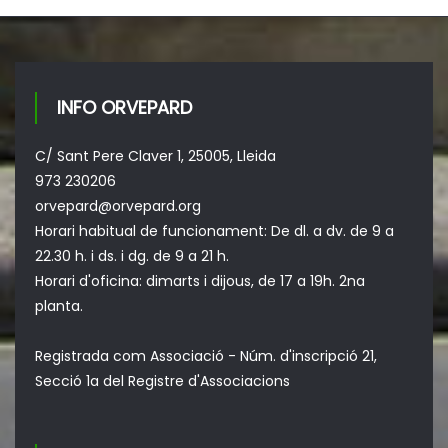
INFO ORVEPARD
C/ Sant Pere Claver 1, 25005, Lleida
973 230206
orvepard@orvepard.org
Horari habitual de funcionament: De dl. a dv. de 9 a
22.30 h. i ds. i dg. de 9 a 21 h.
Horari d'oficina: dimarts i dijous, de 17 a 19h. 2na
planta.
Registrada com Associació - Núm. d'inscripció 21,
Secció 1a del Registre d'Associacions