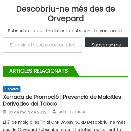
Descobriu-ne més des de
Orvepard
Subscribe to get the latest posts sent to your email.
Escriviu el vostre correu electrònic…
Subscriu-me
ARTICLES RELACIONATS
General
Xerrada de Promoció i Prevenció de Malalties
Derivades del Tabac
Author
Posted
administrador
30 de maig de 2022
on
El 31 de maig a les 11h al CAP BARRIS NORD Descobriu-ne més
des de Orvepard Subscribe to get the latest posts sent to