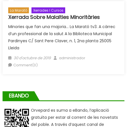
La Marató
Xerrades I Cursos
Xerrada Sobre Malalties Minoritàries
Minories que fan una majoria… La Marató tv3. A càrrec
d’un professional de la salut A la Biblioteca Municipal
Pardinyes C/ Sant Pere Claver, n. 1, 2na planta 25005
Lleida
Posted
Author
30 d'octubre de 2019
administrador
on
Comment(0)
EBANDO
Orvepard es suma a eBando, l’aplicació
gratuïta per estar al corrent de les novetats
del poble. A través d’aquest canal de