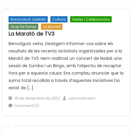
Associació Jubilats
Cultura
Festes I Celebracions
Grup De Dones
La Marató
La Marató de TV3
Benvolguts veïns, Desitgem informar-vos sobre els
resultats de les recents activitats organitzades per a la
Marató de TV3. Hem realitzat un concert de Nadal, una
sessió de Zumba i un Bingo, amb l’objectiu de recaptar
fons per a aquesta causa. Ens complau anunciar que la
suma total recollida a través d’aquestes iniciatives ha
estat de […]
Posted
Author
18 de desembre de 2023
administrador
on
Comment(0)