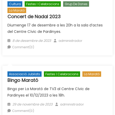
Cultura
Festes I Celebracions
Grup De Dones
La Marató
Concert de Nadal 2023
Diumenge 17 de desembre a les 20h a la sala d’actes
del Centre Cívic de Pardinyes.
Posted
Author
8 de desembre de 2023
administrador
on
Comment(0)
Associació Jubilats
Festes I Celebracions
La Marató
Bingo Marató
Bingo per La Marató de TV3 al Centre Cívic de
Pardinyes el 10/12/2023 a les 18h.
Posted
Author
29 de novembre de 2023
administrador
on
Comment(0)