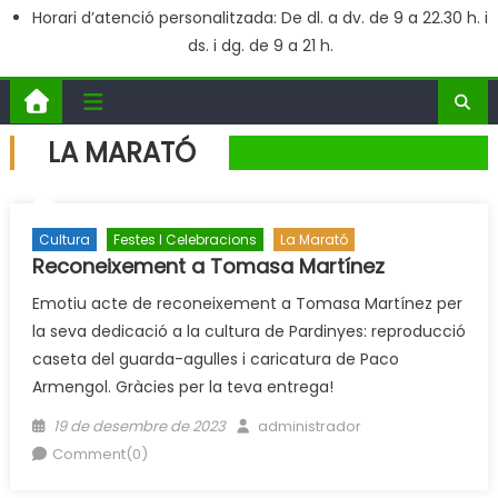
Horari d’atenció personalitzada: De dl. a dv. de 9 a 22.30 h. i
ds. i dg. de 9 a 21 h.
LA MARATÓ
Cultura
Festes I Celebracions
La Marató
Reconeixement a Tomasa Martínez
Emotiu acte de reconeixement a Tomasa Martínez per
la seva dedicació a la cultura de Pardinyes: reproducció
caseta del guarda-agulles i caricatura de Paco
Armengol. Gràcies per la teva entrega!
Posted
Author
19 de desembre de 2023
administrador
on
Comment(0)