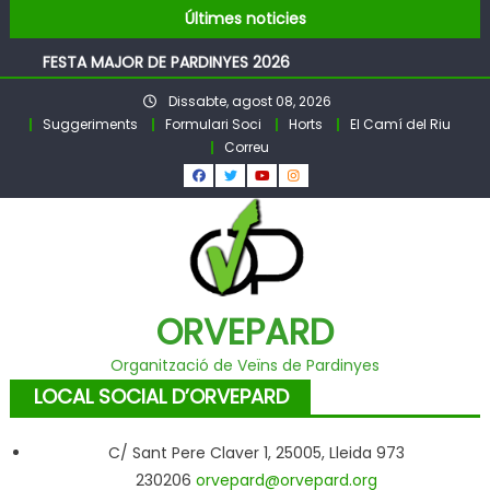
Pubilles i Hereus – Festa Major PARDINYES 2026
Skip
Últimes noticies
BALL DE FESTA MAJOR
to
FESTA MAJOR DE PARDINYES 2026
content
Pubilles i Hereus 2026
Dissabte, agost 08, 2026
Llibre Pardinyes 1860 – 2025
Suggeriments
Formulari Soci
Horts
El Camí del Riu
Pubilles i Hereus – Festa Major PARDINYES 2026
Correu
BALL DE FESTA MAJOR
ORVEPARD
Organització de Veïns de Pardinyes
LOCAL SOCIAL D’ORVEPARD
C/ Sant Pere Claver 1, 25005, Lleida 973
230206
orvepard@orvepard.org