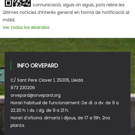
comunicació, siguis on siguis, pots rebre les
últimes notícies d’interès general en forma de notificació al
mòbil.
Ver todos los ebandos
INFO ORVEPARD
C/ Sant Pere Claver 1, 25005, Lleida
973 230206
orvepard@orvepard.org
Horari habitual de funcionament: De dl. a dv. de 9 a
22.30 h. i ds. i dg. de 9 a 21 h.
Horari d'oficina: dimarts i dijous, de 17 a 19h. 2na
planta.