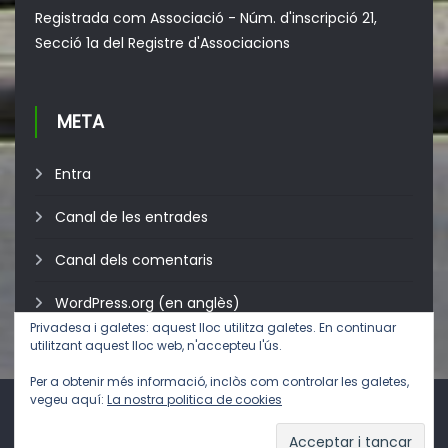
Registrada com Associació - Núm. d'inscripció 21,
Secció 1a del Registre d'Associacions
META
Entra
Canal de les entrades
Canal dels comentaris
WordPress.org (en anglès)
Privadesa i galetes: aquest lloc utilitza galetes. En continuar
utilitzant aquest lloc web, n'accepteu l'ús.
Per a obtenir més informació, inclòs com controlar les galetes,
vegeu aquí:
La nostra politica de cookies
Avís legal
, polítiques de
privadesa
i
galetes
.
Pardinyes
Cursos 26/27 (Pròximament)
Ebando