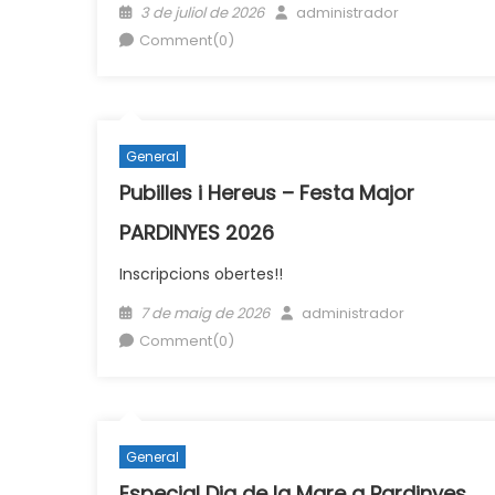
Posted
Author
3 de juliol de 2026
administrador
on
Comment(0)
General
Pubilles i Hereus – Festa Major
PARDINYES 2026
Inscripcions obertes!!
Posted
Author
7 de maig de 2026
administrador
on
Comment(0)
General
Especial Dia de la Mare a Pardinyes