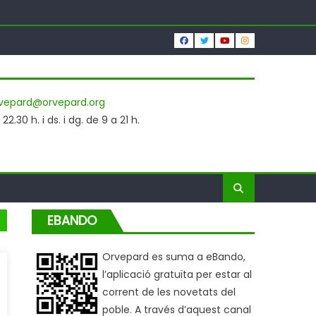
vepard@orvepard.org
2.30 h. i ds. i dg. de 9 a 21 h.
EBANDO
Orvepard es suma a eBando,
l’aplicació gratuïta per estar al
corrent de les novetats del
poble. A través d’aquest canal