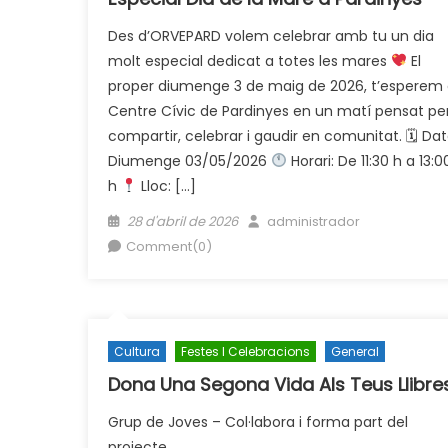
Des d’ORVEPARD volem celebrar amb tu un dia
molt especial dedicat a totes les mares
El
proper diumenge 3 de maig de 2026, t’esperem 
Centre Cívic de Pardinyes en un matí pensat pe
compartir, celebrar i gaudir en comunitat. 🗓 Dat
Diumenge 03/05/2026
Horari: De 11:30 h a 13:0
h
Lloc: […]
Posted
Author
28 d'abril de 2026
administrador
on
Comment(0)
Cultura
Festes I Celebracions
General
Dona Una Segona Vida Als Teus Llibre
Grup de Joves – Col·labora i forma part del
projecte