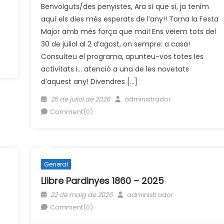
Benvolguts/des penyistes, Ara sí que sí, ja tenim
l
aquí els dies més esperats de l’any!! Torna la Festa
Major amb més força que mai! Ens veiem tots del
30 de juliol al 2 d’agost, on sempre: a casa!
Consulteu el programa, apunteu-vos totes les
activitats i… atenció a una de les novetats
d’aquest any! Divendres […]
Posted
Author
25 de juliol de 2026
administrador
on
Comment(0)
General
Llibre Pardinyes 1860 – 2025
Posted
Author
22 de maig de 2026
administrador
on
Comment(0)