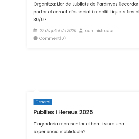
Organitza: Llar de Jubilats de Pardinyes Recordar
portar el carnet d’associat i recollit tiquets fins a
30/07
Posted
Author
27 de juliol de 2026
administrador
on
Comment(0)
General
Pubilles i Hereus 2026
T’agradaria representar el barri i viure una
experiència inoblidable?