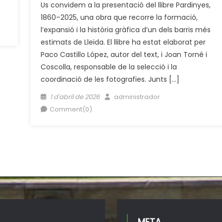
Us convidem a la presentació del llibre Pardinyes,
1860–2025, una obra que recorre la formació,
l’expansió i la història gràfica d’un dels barris més
estimats de Lleida. El llibre ha estat elaborat per
Paco Castillo López, autor del text, i Joan Torné i
Coscolla, responsable de la selecció i la
coordinació de les fotografies. Junts […]
Posted
Author
1 d'abril de 2026
administrador
on
Comment(0)
META