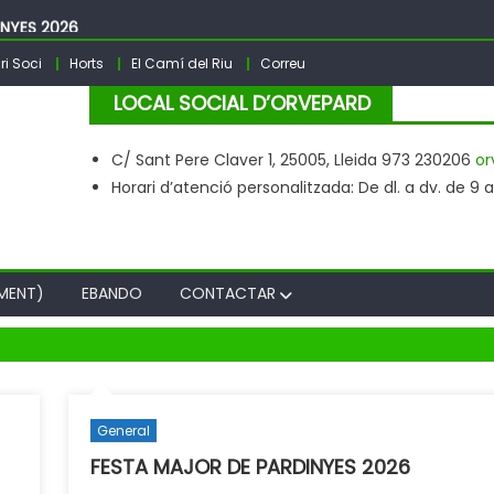
INYES 2026
ri Soci
Horts
El Camí del Riu
Correu
– 2025
LOCAL SOCIAL D’ORVEPARD
sta Major PARDINYES 2026
C/ Sant Pere Claver 1, 25005, Lleida 973 230206
or
Horari d’atenció personalitzada: De dl. a dv. de 9 a 2
MENT)
EBANDO
CONTACTAR
General
FESTA MAJOR DE PARDINYES 2026