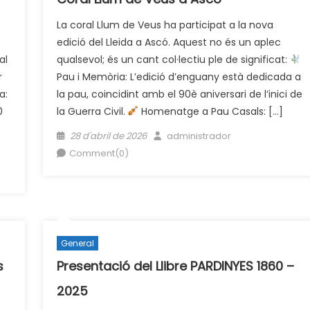
La coral Llum de Veus ha participat a la nova
edició del Lleida a Ascó. Aquest no és un aplec
al
qualsevol; és un cant col·lectiu ple de significat:
r
Pau i Memòria: L’edició d’enguany està dedicada a
a:
la pau, coincidint amb el 90è aniversari de l’inici de
0
la Guerra Civil.
Homenatge a Pau Casals: […]
Posted
Author
28 d'abril de 2026
administrador
on
Comment(0)
General
s
Presentació del Llibre PARDINYES 1860 –
2025