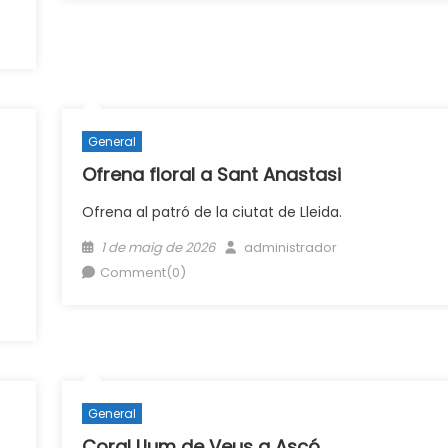
General
Ofrena floral a Sant Anastasi
Ofrena al patró de la ciutat de Lleida.
Posted
Author
1 de maig de 2026
administrador
on
Comment(0)
General
Coral Llum de Veus a Ascó