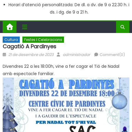
Horari d’atenció personalitzada: De dl. a dv. de 9 a 22.30 h. i
ds. i dg. de 9 a 21 h.
Cultura
Festes I Celebracions
Cagatió A Pardinyes
Posted
Author
21 de desembre de 2023
administrador
Comment(0)
on
Divendres 22 a les 18:00h, vine a fer cagar el Tió de Nadal
amb espectacle familiar.