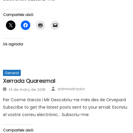
Comparteix això:
Us agrada:
General
Xerrada Quaresmal
Author
Posted
administrador
14 de març de 2018
on
Per Cosme Garcia i Mir Descobriu-ne més des de Orvepard
Subscribe to get the latest posts sent to your email. Escriviu
el vostre correu electrònic… Subscriu-me
Comparteix això: