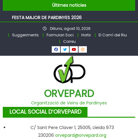
Pubilles i Hereus – Festa Major PARDINYES 2026
Skip
Últimes noticies
BALL DE FESTA MAJOR
to
FESTA MAJOR DE PARDINYES 2026
content
Pubilles i Hereus 2026
Dilluns, agost 10, 2026
Llibre Pardinyes 1860 – 2025
Suggeriments
Formulari Soci
Horts
El Camí del Riu
Pubilles i Hereus – Festa Major PARDINYES 2026
Correu
BALL DE FESTA MAJOR
ORVEPARD
Organització de Veïns de Pardinyes
LOCAL SOCIAL D’ORVEPARD
C/ Sant Pere Claver 1, 25005, Lleida 973
230206
orvepard@orvepard.org