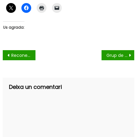
Us agrada:
Navegació
Reconeixement a Tomasa Martínez
Grup de Lectura
d'entrades
Deixa un comentari