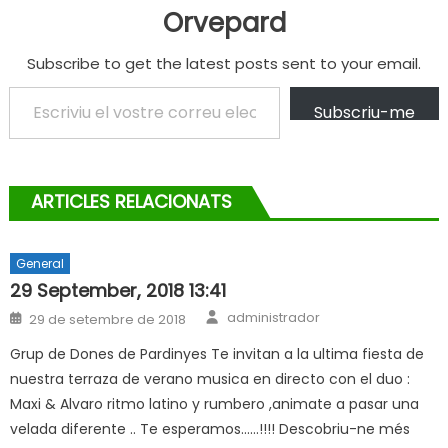
Orvepard
Subscribe to get the latest posts sent to your email.
Escriviu el vostre correu electrònic…
Subscriu-me
ARTICLES RELACIONATS
General
29 September, 2018 13:41
Author
Posted
administrador
29 de setembre de 2018
on
Grup de Dones de Pardinyes Te invitan a la ultima fiesta de
nuestra terraza de verano musica en directo con el duo :
Maxi & Alvaro ritmo latino y rumbero ,animate a pasar una
velada diferente .. Te esperamos……!!!! Descobriu-ne més