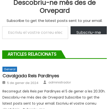
Descobriu-ne més des de
Orvepard
Subscribe to get the latest posts sent to your email.
Escriviu el vostre correu electrònic…
Subscriu-me
ARTICLES RELACIONATS
General
Cavalgada Reis Pardinyes
Author
Posted
administrador
5 de gener de 2024
on
Recorregut dels Reis per Pardinyes el 5 de gener a les 20.30h.
Descobriu-ne més des de Orvepard Subscribe to get the
latest posts sent to your email. Escriviu el vostre correu