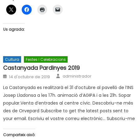
Us agrada:
Cultura
Festes I Celebracions
Castanyada Pardinyes 2019
Author
Posted
administrador
14 d'octubre de 2019
on
La Castanyada es realitzarà el 31 d’octubre al pavelló de l’INS
Josep Lladonsa a les 17h. animació d’AGIPA i a les 21h. Sopar
popular.Venta d’entrades al centre cívic. Descobriu-ne més
des de Orvepard Subscribe to get the latest posts sent to
your email. Escriviu el vostre correu electrònic… Subscriu-me
Comparteix això: