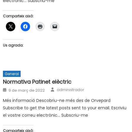
electrònic… Subscriu-me
Comparteix això:
Us agrada:
General
Normativa Patinet elèctric
Author
Posted
administrador
9 de març de 2022
on
Més informació Descobriu-ne més des de Orvepard
Subscribe to get the latest posts sent to your email. Escriviu
el vostre correu electrònic… Subscriu-me
Comparteix això: