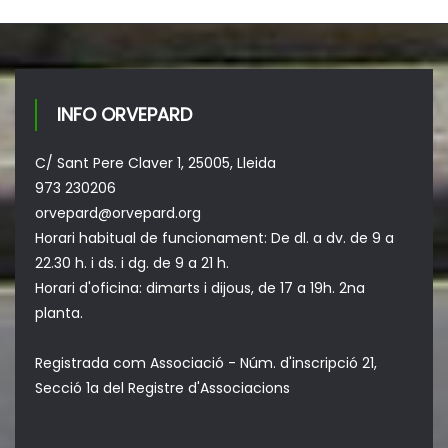
INFO ORVEPARD
C/ Sant Pere Claver 1, 25005, Lleida
973 230206
orvepard@orvepard.org
Horari habitual de funcionament: De dl. a dv. de 9 a
22.30 h. i ds. i dg. de 9 a 21 h.
Horari d'oficina: dimarts i dijous, de 17 a 19h. 2na
planta.
Registrada com Associació - Núm. d'inscripció 21,
Secció 1a del Registre d'Associacions