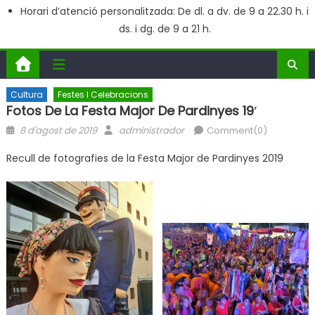
Horari d’atenció personalitzada: De dl. a dv. de 9 a 22.30 h. i
ds. i dg. de 9 a 21 h.
Cultura
Festes I Celebracions
Fotos De La Festa Major De Pardinyes 19′
Posted
Author
8 d'agost de 2019
administrador
Comment(0)
on
Recull de fotografies de la Festa Major de Pardinyes 2019