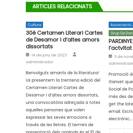
ARTICLES RELACIONATS
Cultura
Associació 
30è Certamen Literari Cartes
Grup De Don
de Desamor i d’altes amors
PARDINYE
dissortats
l’actvita
Author
Posted
14 de juny de 2023
Posted
11 de nov
on
on
administrador
administrad
Benvolguts amants de la literatura!
Promoció de 
Us presentem la trentena edició del
Ganxet que 
Certamen Literari Cartes de
Social de P
Desamor i d’altes amors dissortats,
més des de
una convocatòria adreçada a totes
get the lat
aquelles persones que volen
email. Escri
expressar les seves emocions a
electrònic
través de les lletres. El termini de
presentació dels originals és el 10 de