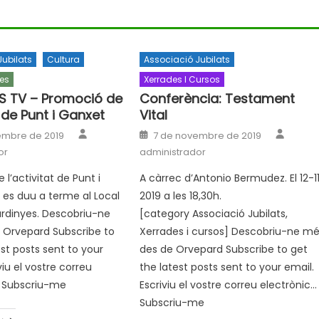
Jubilats
Cultura
Associació Jubilats
es
Xerrades I Cursos
S TV – Promoció de
Conferència: Testament
t de Punt i Ganxet
Vital
Author
Autho
Posted
embre de 2019
7 de novembre de 2019
on
or
administrador
l’activitat de Punt i
A càrrec d’Antonio Bermudez. El 12-1
es duu a terme al Local
2019 a les 18,30h.
ardinyes. Descobriu-ne
[category Associació Jubilats,
 Orvepard Subscribe to
Xerrades i cursos] Descobriu-ne m
est posts sent to your
des de Orvepard Subscribe to get
viu el vostre correu
the latest posts sent to your email.
… Subscriu-me
Escriviu el vostre correu electrònic…
Subscriu-me