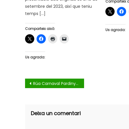
Comparteix a
setembre del 2023, així que teniu
temps […]
Comparteix això:
Us agrada:
Us agrada:
Navegació
Rúa Carnaval Pardinyes
d'entrades
Deixa un comentari