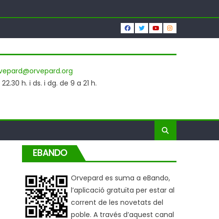
vepard@orvepard.org
2.30 h. i ds. i dg. de 9 a 21 h.
EBANDO
Orvepard es suma a eBando,
l’aplicació gratuïta per estar al
corrent de les novetats del
poble. A través d’aquest canal