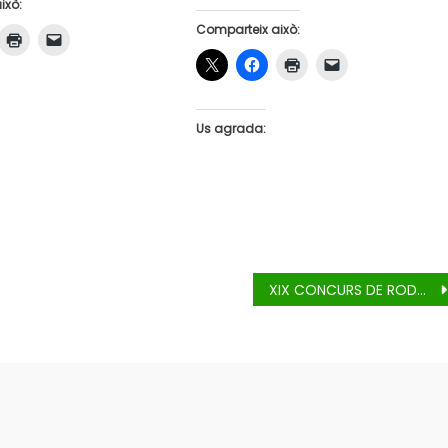
ixò:
Comparteix això:
Us agrada:
XIX CONCURS DE RODOLINS I VERSOS SATÍRICS «Memorial Jordi Plens»