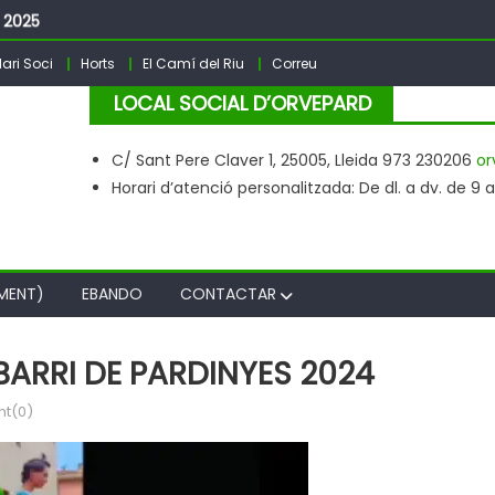
– 2025
sta Major PARDINYES 2026
ari Soci
Horts
El Camí del Riu
Correu
LOCAL SOCIAL D’ORVEPARD
C/ Sant Pere Claver 1, 25005, Lleida 973 230206
or
Horari d’atenció personalitzada: De dl. a dv. de 9 a 2
MENT)
EBANDO
CONTACTAR
ARRI DE PARDINYES 2024
t(0)