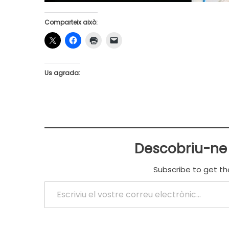
Comparteix això:
Us agrada:
Descobriu-ne
Subscribe to get th
Escriviu el vostre correu electrònic…