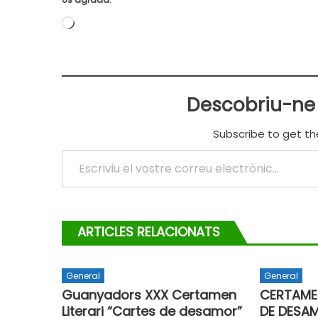
S'està
carregant…
Descobriu-ne
Subscribe to get th
Escriviu el vostre correu electrònic…
ARTICLES RELACIONATS
General
General
Guanyadors XXX Certamen
CERTAMEN
Literari “Cartes de desamor”
DE DESA