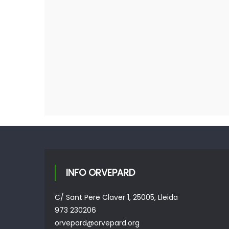
INFO ORVEPARD
C/ Sant Pere Claver 1, 25005, Lleida
973 230206
orvepard@orvepard.org