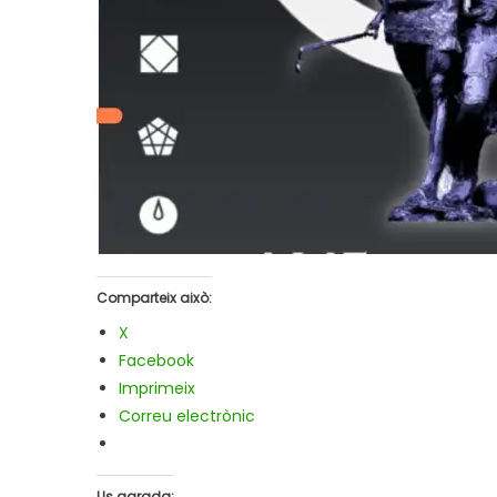
Comparteix això:
X
Facebook
Imprimeix
Correu electrònic
Us agrada: