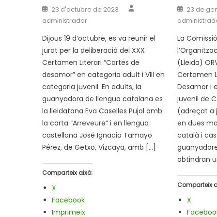
Author
Posted
Posted
23 d'octubre de 2023
23 de ge
on
on
administrador
administrad
Dijous 19 d’octubre, es va reunir el
La Comissió
jurat per la deliberació del XXX
l’Organitza
Certamen Literari “Cartes de
(Lleida) O
desamor” en categoria adult i VIII en
Certamen Li
categoria juvenil. En adults, la
Desamor i e
guanyadora de llengua catalana es
juvenil de 
la lleidatana Eva Caselles Pujol amb
(adreçat a j
la carta “Arreveure” i en llengua
en dues mod
castellana José Ignacio Tamayo
català i cas
Pérez, de Getxo, Vizcaya, amb […]
guanyadores
obtindran u
Comparteix això:
Comparteix a
X
Facebook
X
Imprimeix
Faceboo