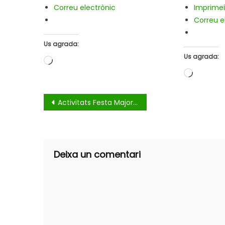
Correu electrònic
Imprimei
Correu e
Us agrada:
Us agrada:
S'està
carregant…
S'està
carregan
Navegació
Activitats Festa Major Pardinyes
d'entrades
Deixa un comentari