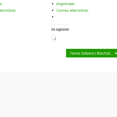
x
Imprimeix
lectrònic
Correu electrònic
Us agrada:
S'està
t…
carregant…
Festa Salsera i Bachatera a Pardinyes