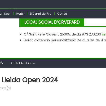
INYES 2026
ri Soci
Horts
El Camí del Riu
Correu
– 2025
LOCAL SOCIAL D’ORVEPARD
sta Major PARDINYES 2026
C/ Sant Pere Claver 1, 25005, Lleida 973 230206
or
Horari d’atenció personalitzada: De dl. a dv. de 9 a 2
26
CONTACTAR
 Lleida Open 2024
ent(0)