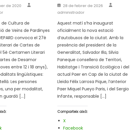
Author
Author
Posted
ner de 2020
28 de febrer de 2026
on
or
administrador
 de Cultura de
Aquest matí s’ha inaugurat
ció de Veïns de Pardinyes
oficialment la nova estació
RVEPARD convoca el 27è
d’autobusos de la ciutat. Amb la
terari de Cartes de
presència del president de la
l 5è Certamen Literari
Generalitat, Salvador Illa, Silvia
Cartes de Desamor
Paneque consellera de Territori,
oves entre 12 i 18 anys),
Habitatge i Transició Ecològica i del
alitats lingüístiques:
actual Paer en Cap de la ciutat de
tellà. Les persones
Lleida Fèlix Larrosa Pique, l’anterior
, una per modalitat,
Paer Miquel Pueyo Paris, i del Sergio
n guardó […]
Infante, responsable […]
ixò:
Comparteix això:
X
k
Facebook