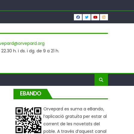
vepard@orvepard.org
2.30 h. i ds. i dg. de 9 a 21 h.
EBANDO
Orvepard es suma a eBando,
l’aplicació gratuïta per estar al
corrent de les novetats del
poble. A través d’aquest canal