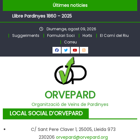
FESTA MAJOR DE PARDINYES 2026
Skip
Últimes noticies
Pubilles i Hereus 2026
to
Llibre Pardinyes 1860 – 2025
content
Pubilles i Hereus – Festa Major PARDINYES 2026
Diumenge, agost 09, 2026
BALL DE FESTA MAJOR
Suggeriments
Formulari Soci
Horts
El Camí del Riu
Correu
ORVEPARD
Organització de Veïns de Pardinyes
LOCAL SOCIAL D’ORVEPARD
C/ Sant Pere Claver 1, 25005, Lleida 973
230206
orvepard@orvepard.org