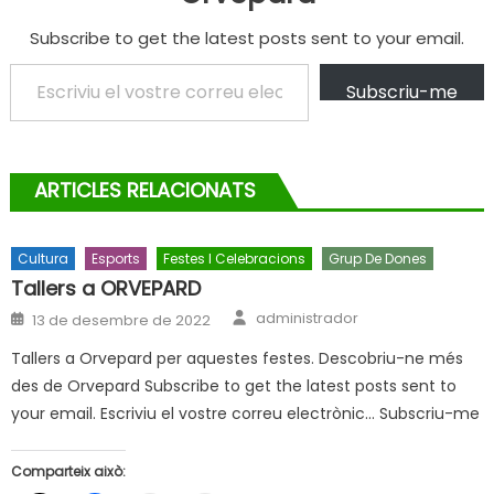
Subscribe to get the latest posts sent to your email.
Escriviu el vostre correu electrònic…
Subscriu-me
ARTICLES RELACIONATS
Cultura
Esports
Festes I Celebracions
Grup De Dones
Tallers a ORVEPARD
Author
Posted
administrador
13 de desembre de 2022
on
Tallers a Orvepard per aquestes festes. Descobriu-ne més
des de Orvepard Subscribe to get the latest posts sent to
your email. Escriviu el vostre correu electrònic… Subscriu-me
Comparteix això: