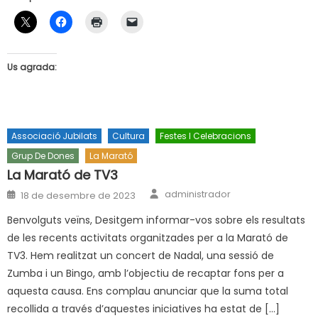
Us agrada:
Associació Jubilats
Cultura
Festes I Celebracions
Grup De Dones
La Marató
La Marató de TV3
Author
Posted
administrador
18 de desembre de 2023
on
Benvolguts veïns, Desitgem informar-vos sobre els resultats
de les recents activitats organitzades per a la Marató de
TV3. Hem realitzat un concert de Nadal, una sessió de
Zumba i un Bingo, amb l’objectiu de recaptar fons per a
aquesta causa. Ens complau anunciar que la suma total
recollida a través d’aquestes iniciatives ha estat de […]