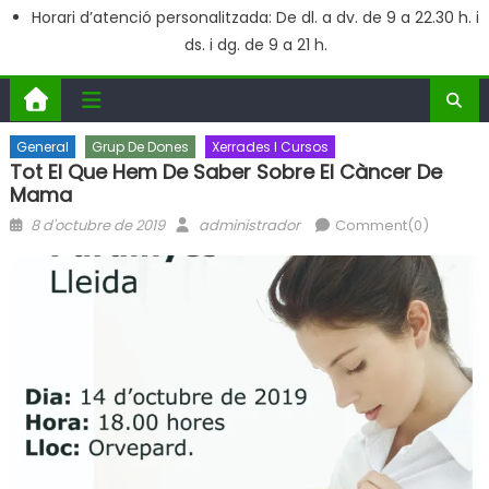
Horari d’atenció personalitzada: De dl. a dv. de 9 a 22.30 h. i
ds. i dg. de 9 a 21 h.
General
Grup De Dones
Xerrades I Cursos
Tot El Que Hem De Saber Sobre El Càncer De
Mama
Posted
Author
8 d'octubre de 2019
administrador
Comment(0)
on