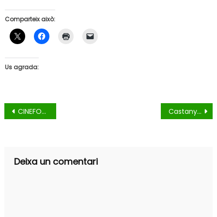
Comparteix això:
Us agrada:
Navegació
CINEFORUM per al Bon Tracte de les persones grans
Castanyada Pardinyes 2019
d'entrades
Deixa un comentari