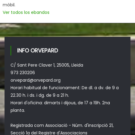
mòbil.
Ver todos los ebandos
INFO ORVEPARD
C/ Sant Pere Claver 1, 25005, Lleida
973 230206
orvepard@orvepard.org
Horari habitual de funcionament: De dl. a dv. de 9 a
22.30 h. i ds. i dg. de 9 a 21 h.
Horari d'oficina: dimarts i dijous, de 17 a 19h. 2na
planta.
Registrada com Associació - Núm. d'inscripció 21,
Secció 1a del Registre d'Associacions