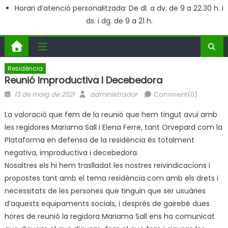
Horari d’atenció personalitzada: De dl. a dv. de 9 a 22.30 h. i
ds. i dg. de 9 a 21 h.
Residència
Reunió Improductiva I Decebedora
Posted
Author
13 de maig de 2021
administrador
Comment(0)
on
La valoració que fem de la reunió que hem tingut avui amb
les regidores Mariama Sall i Elena Ferre, tant Orvepard com la
Plataforma en defensa de la residència és totalment
negativa, improductiva i decebedora.
Nosaltres els hi hem traslladat les nostres reivindicacions i
propostes tant amb el tema residència com amb els drets i
necessitats de les persones que tinguin que ser usuàries
d’aquests equipaments socials, i després de gairebé dues
hores de reunió la regidora Mariama Sall ens ha comunicat