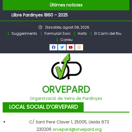
FESTA MAJOR DE PARDINYES 2026
Skip
Últimes noticies
Pubilles i Hereus 2026
to
Llibre Pardinyes 1860 – 2025
content
Pubilles i Hereus – Festa Major PARDINYES 2026
Dissabte, agost 08, 2026
BALL DE FESTA MAJOR
Suggeriments
Formulari Soci
Horts
El Camí del Riu
Correu
ORVEPARD
Organització de Veïns de Pardinyes
LOCAL SOCIAL D’ORVEPARD
C/ Sant Pere Claver 1, 25005, Lleida 973
230206
orvepard@orvepard.org