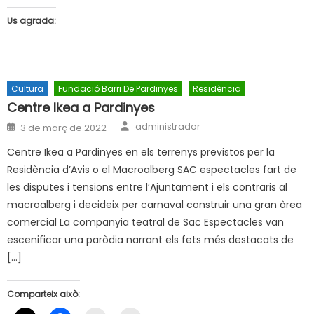
Us agrada:
Cultura
Fundació Barri De Pardinyes
Residència
Centre Ikea a Pardinyes
Author
Posted
administrador
3 de març de 2022
on
Centre Ikea a Pardinyes en els terrenys previstos per la
Residència d’Avis o el Macroalberg SAC espectacles fart de
les disputes i tensions entre l’Ajuntament i els contraris al
macroalberg i decideix per carnaval construir una gran àrea
comercial La companyia teatral de Sac Espectacles van
escenificar una paròdia narrant els fets més destacats de
[…]
Comparteix això: