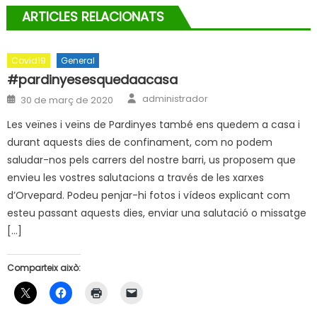
ARTICLES RELACIONATS
Covid19
General
#pardinyesesquedaacasa
Author
Posted
administrador
30 de març de 2020
on
Les veïnes i veïns de Pardinyes també ens quedem a casa i
durant aquests dies de confinament, com no podem
saludar-nos pels carrers del nostre barri, us proposem que
envieu les vostres salutacions a través de les xarxes
d’Orvepard. Podeu penjar-hi fotos i vídeos explicant com
esteu passant aquests dies, enviar una salutació o missatge
[…]
Comparteix això: