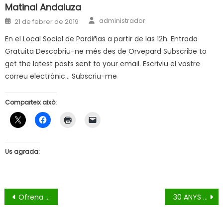
Matinal Andaluza
Author
Posted
administrador
21 de febrer de 2019
on
En el Local Social de Pardiñas a partir de las 12h. Entrada
Gratuita Descobriu-ne més des de Orvepard Subscribe to
get the latest posts sent to your email. Escriviu el vostre
correu electrònic… Subscriu-me
Comparteix això:
Us agrada:
Navegació
Ofrena Floral
30 ANYS EAP BALÀFIA-PARDIYES-SECÀ SANT PERE
d'entrades