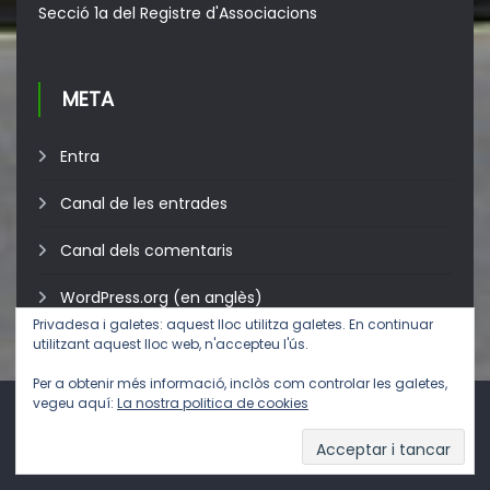
Secció 1a del Registre d'Associacions
META
Entra
Canal de les entrades
Canal dels comentaris
WordPress.org (en anglès)
Privadesa i galetes: aquest lloc utilitza galetes. En continuar
utilitzant aquest lloc web, n'accepteu l'ús.
Per a obtenir més informació, inclòs com controlar les galetes,
vegeu aquí:
La nostra politica de cookies
Avís legal
, polítiques de
privadesa
i
galetes
.
Pardinyes
Cursos 26/27 (Pròximament)
Ebando
Subscriu-me
Contactar