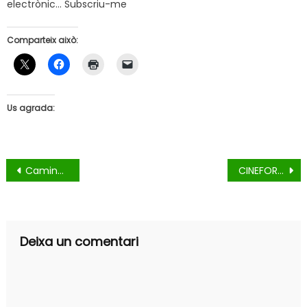
electrònic… Subscriu-me
Comparteix això:
Us agrada:
Navegació
Caminata Popular
CINEFORUM per al Bon Tracte de les persones grans
d'entrades
Deixa un comentari