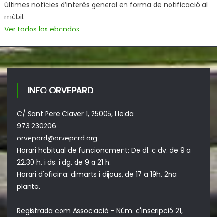
últimes notícies d’interès general en forma de notificació al
mòbil.
Ver todos los ebandos
INFO ORVEPARD
C/ Sant Pere Claver 1, 25005, Lleida
973 230206
orvepard@orvepard.org
Horari habitual de funcionament: De dl. a dv. de 9 a
22.30 h. i ds. i dg. de 9 a 21 h.
Horari d'oficina: dimarts i dijous, de 17 a 19h. 2na
planta.
Registrada com Associació - Núm. d'inscripció 21,