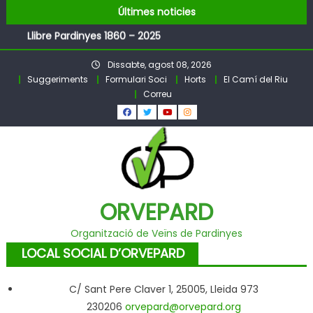
FESTA MAJOR DE PARDINYES 2026
Skip
Últimes noticies
Pubilles i Hereus 2026
to
Llibre Pardinyes 1860 – 2025
content
Pubilles i Hereus – Festa Major PARDINYES 2026
Dissabte, agost 08, 2026
BALL DE FESTA MAJOR
Suggeriments
Formulari Soci
Horts
El Camí del Riu
Correu
ORVEPARD
Organització de Veïns de Pardinyes
LOCAL SOCIAL D’ORVEPARD
C/ Sant Pere Claver 1, 25005, Lleida 973
230206
orvepard@orvepard.org