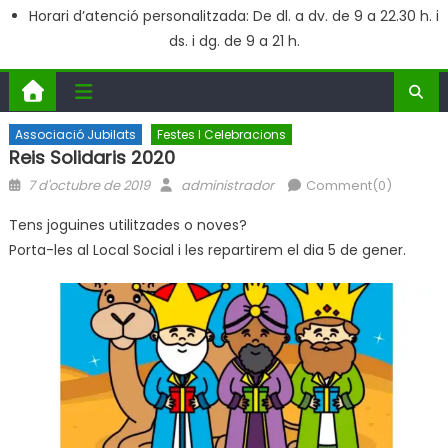
Horari d’atenció personalitzada: De dl. a dv. de 9 a 22.30 h. i
ds. i dg. de 9 a 21 h.
Associació Jubilats
Festes I Celebracions
Reis Solidaris 2020
Posted
Author
7 d'octubre de 2019
administrador
Comment(0)
on
Tens joguines utilitzades o noves?
Porta-les al Local Social i les repartirem el dia 5 de gener.