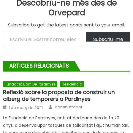
Descobriu-ne més des de
Orvepard
Subscribe to get the latest posts sent to your email.
Escriviu el vostre correu electrònic…
Subscriu-me
ARTICLES RELACIONATS
Fundació Barri De Pardinyes
Residència
Reflexió sobre la proposta de construir un
alberg de temporers a Pardinyes
Author
Posted
administrador
1 de març de 2021
on
La Fundació de Pardinyes, entitat dedicada des de fa 20
anys, a desenvolupar tasques de solidaritat i ajut humanitari,
té com a uns dels objectius prioritaris, des de la creació, la