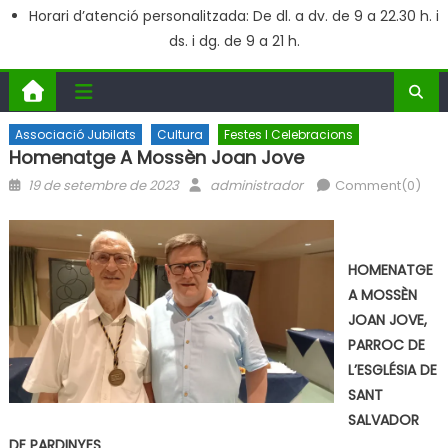
Horari d’atenció personalitzada: De dl. a dv. de 9 a 22.30 h. i
ds. i dg. de 9 a 21 h.
Associació Jubilats
Cultura
Festes I Celebracions
Homenatge A Mossèn Joan Jove
Posted
Author
19 de setembre de 2023
administrador
Comment(0)
on
HOMENATGE
A MOSSÈN
JOAN JOVE,
PARROC DE
L’ESGLÉSIA DE
SANT
SALVADOR
DE PARDINYES