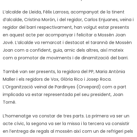
L’alcalde de Lleida, Fèlix Larrosa, acompanyat de la tinent
d’alcalde, Cristina Morón, i del regidor, Carlos Enjuanes, veïna i
regidor del barri respectivament, han volgut estar presents
en aquest acte per acompanyar i felicitar a Mossèn Joan
Jové. L’alcalde va remarcat i destacat el tarannà de Mossèn
Joan com a confident, guia, amic dels altres, així mateix
com a promotor de moviments i de dinamització del barri.
També van ser presents, la regidora del PP, Maria Antònia
Maller i els regidors de Vox, Glòria Rico i Josep Roca.
L’Organització veïnal de Pardinyes (Orvepard) com a part
implicada va estar representada pel seu president, Joan
Torné.
L’homenatge va constar de tres parts. La primera va ser un
acte cívic, la segona va ser la missa i la tercera va consistir
en l’entrega de regals al mossèn així com un de refrigeri pels