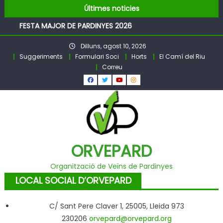
Pubilles i Hereus – Festa Major PARDINYES 2026
Skip
Últimes noticies
BALL DE FESTA MAJOR
to
FESTA MAJOR DE PARDINYES 2026
content
Pubilles i Hereus 2026
Dilluns, agost 10, 2026
Llibre Pardinyes 1860 – 2025
Suggeriments
Formulari Soci
Horts
El Camí del Riu
Pubilles i Hereus – Festa Major PARDINYES 2026
Correu
BALL DE FESTA MAJOR
ORVEPARD
Organització de Veïns de Pardinyes
LOCAL SOCIAL D’ORVEPARD
C/ Sant Pere Claver 1, 25005, Lleida 973
230206
orvepard@orvepard.org