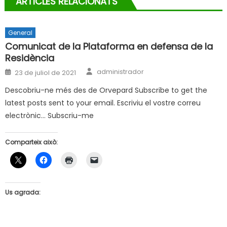
ARTICLES RELACIONATS
General
Comunicat de la Plataforma en defensa de la
Residència
Author
Posted
administrador
23 de juliol de 2021
on
Descobriu-ne més des de Orvepard Subscribe to get the
latest posts sent to your email. Escriviu el vostre correu
electrònic… Subscriu-me
Comparteix això:
Us agrada: