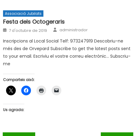
Associació Jubilats
Festa dels Octogeraris
Author
Posted
administrador
7 d'octubre de 2019
on
Inscripcions al Local Social Telf: 973247919 Descobriu-ne
més des de Orvepard Subscribe to get the latest posts sent
to your email. Escriviu el vostre correu electrònic… Subscriu-
me
Comparteix això:
Us agrada: