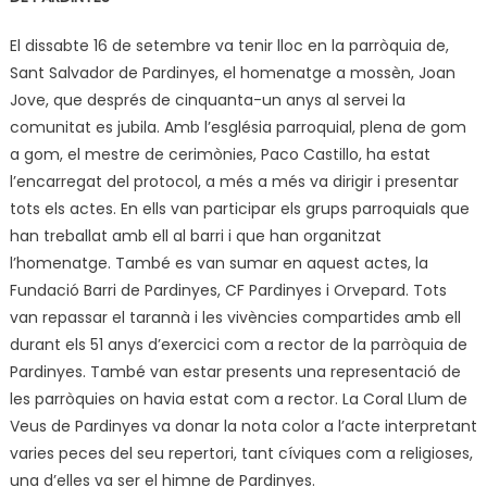
El dissabte 16 de setembre va tenir lloc en la parròquia de,
Sant Salvador de Pardinyes, el homenatge a mossèn, Joan
Jove, que després de cinquanta-un anys al servei la
comunitat es jubila. Amb l’església parroquial, plena de gom
a gom, el mestre de cerimònies, Paco Castillo, ha estat
l’encarregat del protocol, a més a més va dirigir i presentar
tots els actes. En ells van participar els grups parroquials que
han treballat amb ell al barri i que han organitzat
l’homenatge. També es van sumar en aquest actes, la
Fundació Barri de Pardinyes, CF Pardinyes i Orvepard. Tots
van repassar el tarannà i les vivències compartides amb ell
durant els 51 anys d’exercici com a rector de la parròquia de
Pardinyes. També van estar presents una representació de
les parròquies on havia estat com a rector. La Coral Llum de
Veus de Pardinyes va donar la nota color a l’acte interpretant
varies peces del seu repertori, tant cíviques com a religioses,
una d’elles va ser el himne de Pardinyes.