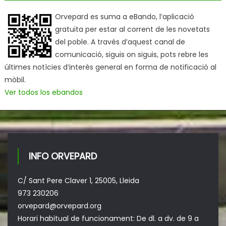
Orvepard es suma a eBando, l’aplicació
gratuïta per estar al corrent de les novetats
del poble. A través d’aquest canal de
comunicació, siguis on siguis, pots rebre les
últimes notícies d’interès general en forma de notificació al
mòbil.
Ver todos los ebandos
INFO ORVEPARD
C/ Sant Pere Claver 1, 25005, Lleida
973 230206
orvepard@orvepard.org
Horari habitual de funcionament: De dl. a dv. de 9 a