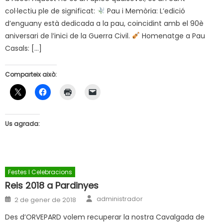
col·lectiu ple de significat:
Pau i Memòria: L’edició
d’enguany està dedicada a la pau, coincidint amb el 90è
aniversari de l’inici de la Guerra Civil.
Homenatge a Pau
Casals: […]
Comparteix això:
Us agrada:
Festes I Celebracions
Reis 2018 a Pardinyes
Author
Posted
administrador
2 de gener de 2018
on
Des d’ORVEPARD volem recuperar la nostra Cavalgada de