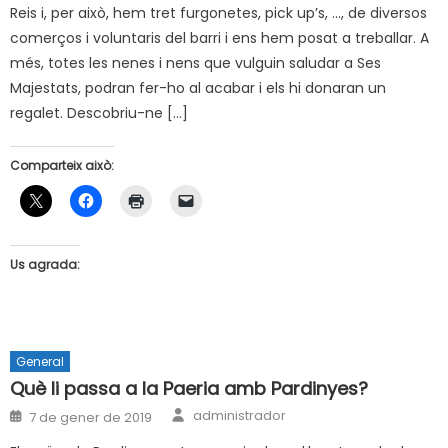
Reis i, per això, hem tret furgonetes, pick up’s, …, de diversos
comerços i voluntaris del barri i ens hem posat a treballar. A
més, totes les nenes i nens que vulguin saludar a Ses
Majestats, podran fer-ho al acabar i els hi donaran un
regalet. Descobriu-ne […]
Comparteix això:
Us agrada:
General
Què li passa a la Paeria amb Pardinyes?
Author
Posted
administrador
7 de gener de 2019
on