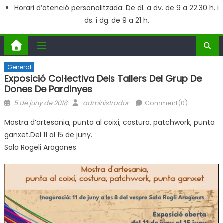
Horari d’atenció personalitzada: De dl. a dv. de 9 a 22.30 h. i
ds. i dg. de 9 a 21 h.
General
Exposició Col·lectiva Dels Tallers Del Grup De
Dones De Pardinyes
Posted
Author
5 de juny de 2018
administrador
Comment(0)
on
Mostra d’artesania, punta al coixí, costura, patchwork, punta
ganxet.Del 11 al 15 de juny.
Sala Rogeli Aragones