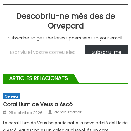
Descobriu-ne més des de
Orvepard
Subscribe to get the latest posts sent to your email.
Escriviu el vostre correu electrònic…
Subscriu-me
ARTICLES RELACIONATS
General
Coral Llum de Veus a Ascó
Author
Posted
administrador
28 d'abril de 2026
on
La coral Llum de Veus ha participat a la nova edició del Lleida
a Ascó. Aquest no és un aplec qualsevol; és un cant