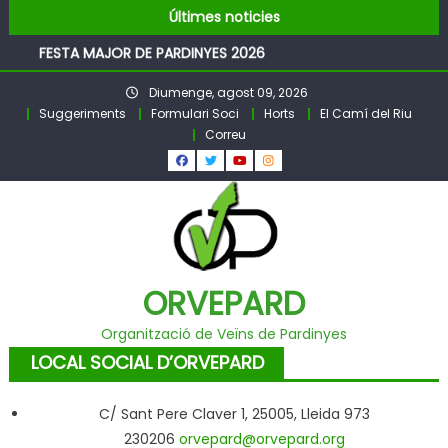
Pubilles i Hereus – Festa Major PARDINYES 2026
Skip
Últimes noticies
BALL DE FESTA MAJOR
to
FESTA MAJOR DE PARDINYES 2026
content
Pubilles i Hereus 2026
Diumenge, agost 09, 2026
Llibre Pardinyes 1860 – 2025
Suggeriments
Formulari Soci
Horts
El Camí del Riu
Pubilles i Hereus – Festa Major PARDINYES 2026
Correu
BALL DE FESTA MAJOR
ORVEPARD
Organització de Veïns de Pardinyes
LOCAL SOCIAL D’ORVEPARD
C/ Sant Pere Claver 1, 25005, Lleida 973
230206
orvepard@orvepard.org