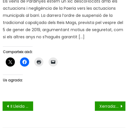
Els veïns de Pardinyes estem un xic descol·locats amb els
actuacions i negligència de la Paeria vers les actuacions
municipals al barri. La darrera l’ordre de suspensió de la
tradicional capalçada dels Reis Mags, prevista pel vespre del
5 de gener de 2019, argumentant motius de seguretat, com
si els altres anys no s’hagués garantit […]
Comparteix això:
Us agrada:
Navegació
II Lleida Bodypainting Festival
Xerrada: Recollida Selectiva Porta a Porta
d'entrades