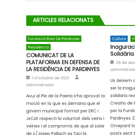
ARTICLES RELACIONATS
Fundació Barri De Pardinyes
Cultura
F
Inagurac
Residència
Solidària
COMUNICAT DE LA
Posted
PLATAFORMA EN DEFENSA DE
26 de de
on
LA RESIDÈNCIA DE PARDINYES
administrad
Author
Posted
1 d'octubre de 2021
on
Us deixem 
administrador
ser la inagu
solidaria re
Avui al Ple de la Paeria s’ha aprovat la
Creatio de 
moció en la que es demana que el
per la Funda
govern municipal format per ERC i
Pardinyes.
JxCat respecti la voluntat dels veïns i
Orvepard Su
veïnes i el compromís de que al solar
posts sent t
de c/Josep Pallach es faci la