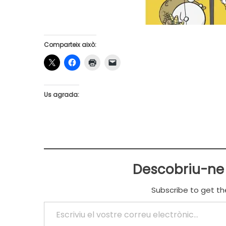
Comparteix això:
Us agrada:
Descobriu-ne
Subscribe to get th
Escriviu el vostre correu electrònic…