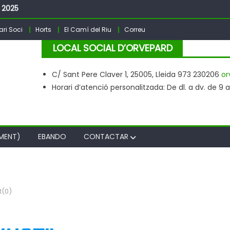
– 2025
sta Major PARDINYES 2026
ri Soci
Horts
El Camí del Riu
Correu
LOCAL SOCIAL D’ORVEPARD
C/ Sant Pere Claver 1, 25005, Lleida 973 230206
or
Horari d’atenció personalitzada: De dl. a dv. de 9 a 2
MENT)
EBANDO
CONTACTAR
(0)