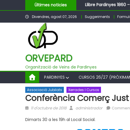
Skip
Llibre Pardinyes 1860 
Últimes noticies
to
Pubilles i Hereus – Fe
Divendres, agost 07, 2026
Suggeriments
Formula
content
BALL DE FESTA MAJOR
ORVEPARD
Organització de Veïns de Pardinyes
PARDINYES
CURSOS 26/27 (PRÒXIMA
Associació Jubilats
Xerrades I Cursos
Conferència Comerç Just
Posted
Author
11 d'octubre de 2018
administrador
Comment
on
Dimarts 30 a les 19h al Local Social.