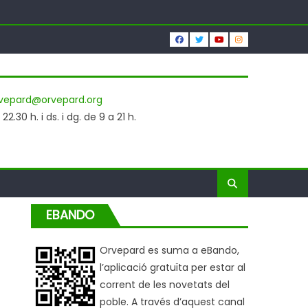
vepard@orvepard.org
2.30 h. i ds. i dg. de 9 a 21 h.
EBANDO
Orvepard es suma a eBando,
l’aplicació gratuïta per estar al
corrent de les novetats del
poble. A través d’aquest canal