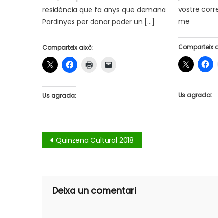
vostre corr
residència que fa anys que demana
me
Pardinyes per donar poder un […]
Comparteix a
Comparteix això:
Us agrada:
Us agrada:
Navegació
Quinzena Cultural 2018
d'entrades
Deixa un comentari