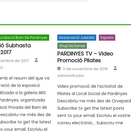
undació Barri De Pardinyes
Associació Jubilats
Esports
ió Subhasta
Grup De Dones
 2017
PARDINYES TV – Video
Author
Promoció Pilates
sembre de 2017
Autho
or
Posted
11 de novembre de 2019
on
administrador
amb el resum del que va
ració de la exposicó
Video promoció de l’activitat de
alitzada a la galeria ARS
Pilates al Local Social de Pardinyes.
Pardinyes, organitzada
Descobriu-ne més des de Orvepar
ció Privada del Barri de
Subscribe to get the latest posts
 Descobriu-ne més des de
sent to your email. Escriviu el vostre
bscribe to get the latest
correu electrònic… Subscriu-me
o your email. Escriviu el