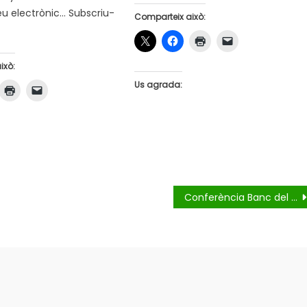
eu electrònic… Subscriu-
Comparteix això:
ixò:
Us agrada:
Conferència Banc del Temps