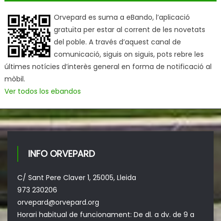
Orvepard es suma a eBando, l’aplicació
gratuïta per estar al corrent de les novetats
del poble. A través d’aquest canal de
comunicació, siguis on siguis, pots rebre les
últimes notícies d’interès general en forma de notificació al
mòbil.
Ver todos los ebandos
INFO ORVEPARD
C/ Sant Pere Claver 1, 25005, Lleida
973 230206
orvepard@orvepard.org
Horari habitual de funcionament: De dl. a dv. de 9 a