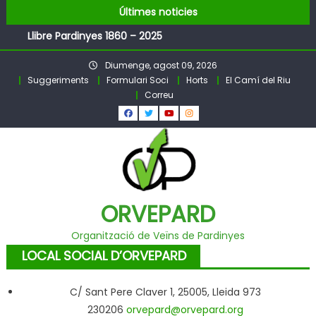
FESTA MAJOR DE PARDINYES 2026
Skip
Últimes noticies
Pubilles i Hereus 2026
to
Llibre Pardinyes 1860 – 2025
content
Pubilles i Hereus – Festa Major PARDINYES 2026
Diumenge, agost 09, 2026
BALL DE FESTA MAJOR
Suggeriments
Formulari Soci
Horts
El Camí del Riu
Correu
ORVEPARD
Organització de Veïns de Pardinyes
LOCAL SOCIAL D’ORVEPARD
C/ Sant Pere Claver 1, 25005, Lleida 973
230206
orvepard@orvepard.org