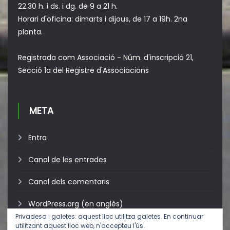
22.30 h. i ds. i dg. de 9 a 21 h.
Horari d'oficina: dimarts i dijous, de 17 a 19h. 2na
planta.
Registrada com Associació - Núm. d'inscripció 21,
Secció 1a del Registre d'Associacions
META
Entra
Canal de les entrades
Canal dels comentaris
WordPress.org (en anglès)
Privadesa i galetes: aquest lloc utilitza galetes. En continuar
utilitzant aquest lloc web, n'accepteu l'ús.