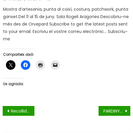
on
Mostra d’artesania, punta al coixí, costura, patchwork, punta
ganxet.Del 11 al 15 de juny. Sala Rogeli Aragones Descobriu-ne
més des de Orvepard Subscribe to get the latest posts sent
to your email. Escriviu el vostre correu electrònic… Subscriu-
me
Comparteix això:
Us agrada:
Navegació
Recollida de Joguines
PARDINYES TV – Recomana Cap. 5
d'entrades