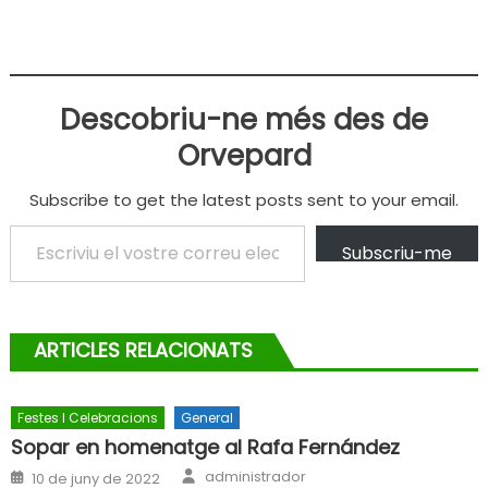
Descobriu-ne més des de
Orvepard
Subscribe to get the latest posts sent to your email.
Escriviu el vostre correu electrònic…
Subscriu-me
ARTICLES RELACIONATS
Festes I Celebracions
General
Sopar en homenatge al Rafa Fernández
Author
Posted
administrador
10 de juny de 2022
on