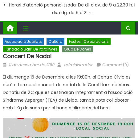
Horari d’atenció personalitzada: De dl. a dv. de 9 a 22.30 h. i
ds. i dg. de 9 a 21 h.
Associació Jubilats
Cultura
Festes I Celebracions
Fundació Barri De Pardinyes
Grup De Dones
Concert De Nadal
Posted
Author
11 de desembre de 2019
administrador
Comment(0)
on
El diumenge 15 de Desembre a les 19:00h. al Centre Cívic es
durà a terme el concert de nadal de la Coral Llum de Veus.
Donatiu de 2€ que es destinaran íntegrament a l’associació
Síndrome Asperger (TEA) de Lleida, també pots col·laborar
amb 1 Kg de sucre per al banc d’aliments del barri.