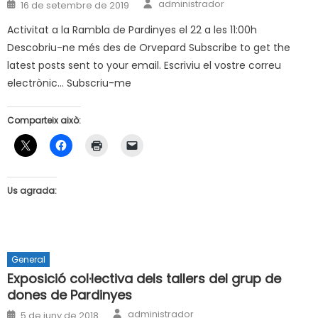
Author
Posted
administrador
16 de setembre de 2019
on
Activitat a la Rambla de Pardinyes el 22 a les 11:00h
Descobriu-ne més des de Orvepard Subscribe to get the
latest posts sent to your email. Escriviu el vostre correu
electrònic… Subscriu-me
Comparteix això:
Us agrada:
General
Exposició col·lectiva dels tallers del grup de
dones de Pardinyes
Author
Posted
administrador
5 de juny de 2018