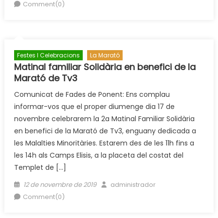
on
Comment(0)
Festes I Celebracions
La Marató
Matinal familiar Solidària en benefici de la
Marató de Tv3
Comunicat de Fades de Ponent: Ens complau
informar-vos que el proper diumenge dia 17 de
novembre celebrarem la 2a Matinal Familiar Solidària
en benefici de la Marató de Tv3, enguany dedicada a
les Malalties Minoritàries. Estarem des de les 11h fins a
les 14h als Camps Elisis, a la placeta del costat del
Templet de […]
Posted
Author
12 de novembre de 2019
administrador
on
Comment(0)