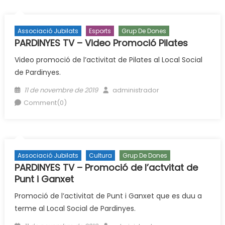
Associació Jubilats
Esports
Grup De Dones
PARDINYES TV – Video Promoció Pilates
Video promoció de l’activitat de Pilates al Local Social
de Pardinyes.
Posted
Author
11 de novembre de 2019
administrador
on
Comment(0)
Associació Jubilats
Cultura
Grup De Dones
PARDINYES TV – Promoció de l’actvitat de
Punt i Ganxet
Promoció de l’activitat de Punt i Ganxet que es duu a
terme al Local Social de Pardinyes.