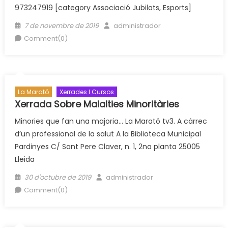
973247919 [category Associació Jubilats, Esports]
Posted
Author
7 de novembre de 2019
administrador
on
Comment(0)
La Marató
Xerrades I Cursos
Xerrada Sobre Malalties Minoritàries
Minories que fan una majoria… La Marató tv3. A càrrec
d’un professional de la salut A la Biblioteca Municipal
Pardinyes C/ Sant Pere Claver, n. 1, 2na planta 25005
Lleida
Posted
Author
30 d'octubre de 2019
administrador
on
Comment(0)