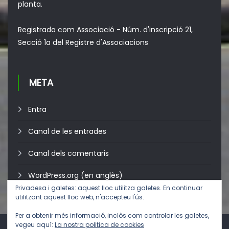
planta.
Registrada com Associació - Núm. d'inscripció 21,
Secció 1a del Registre d'Associacions
META
Entra
Canal de les entrades
Canal dels comentaris
WordPress.org (en anglès)
Privadesa i galetes: aquest lloc utilitza galetes. En continuar
utilitzant aquest lloc web, n'accepteu l'ús.
Per a obtenir més informació, inclòs com controlar les galetes,
vegeu aquí:
La nostra politica de cookies
Avís legal
, polítiques de
privadesa
i
galetes
.