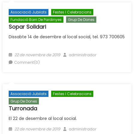
Associació Jubilats
Festes I Celebracions
Fundació Barri De Pardinyes
Grup De Dones
Sopar Solidari
Dissabte 14 de desembre al local social, tel. 973 700605
Posted
Author
22 de novembre de 2019
administrador
on
Comment(0)
Associació Jubilats
Festes I Celebracions
Grup De Dones
Turronada
El 22 de desembre al local social.
Posted
Author
22 de novembre de 2019
administrador