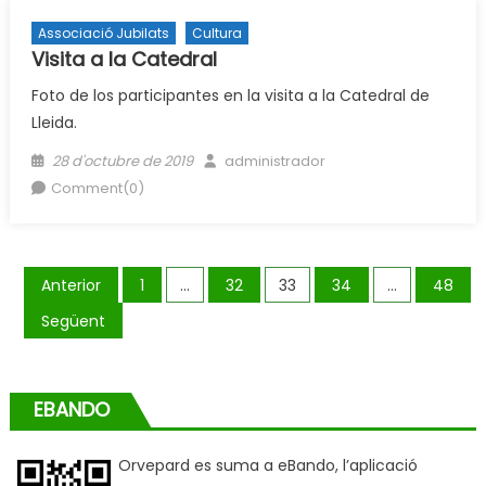
Associació Jubilats
Cultura
Visita a la Catedral
Foto de los participantes en la visita a la Catedral de
Lleida.
Posted
Author
28 d'octubre de 2019
administrador
on
Comment(0)
Paginació
Anterior
1
…
32
33
34
…
48
de
Següent
les
entrades
EBANDO
Orvepard es suma a eBando, l’aplicació