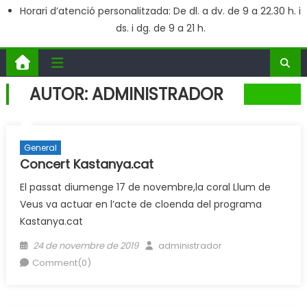
Horari d’atenció personalitzada: De dl. a dv. de 9 a 22.30 h. i
ds. i dg. de 9 a 21 h.
AUTOR:
ADMINISTRADOR
General
Concert Kastanya.cat
El passat diumenge 17 de novembre,la coral Llum de
Veus va actuar en l’acte de cloenda del programa
Kastanya.cat
Posted
Author
24 de novembre de 2019
administrador
on
Comment(0)