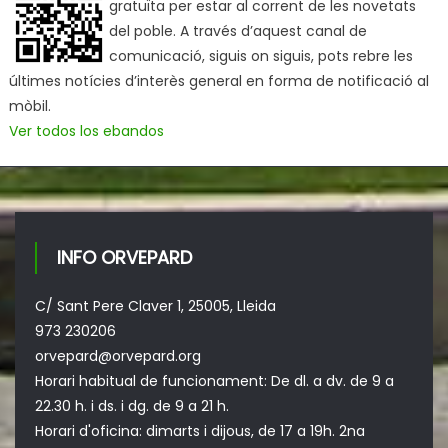
gratuïta per estar al corrent de les novetats
del poble. A través d’aquest canal de
comunicació, siguis on siguis, pots rebre les
últimes notícies d’interès general en forma de notificació al
mòbil.
Ver todos los ebandos
INFO ORVEPARD
C/ Sant Pere Claver 1, 25005, Lleida
973 230206
orvepard@orvepard.org
Horari habitual de funcionament: De dl. a dv. de 9 a
22.30 h. i ds. i dg. de 9 a 21 h.
Horari d'oficina: dimarts i dijous, de 17 a 19h. 2na