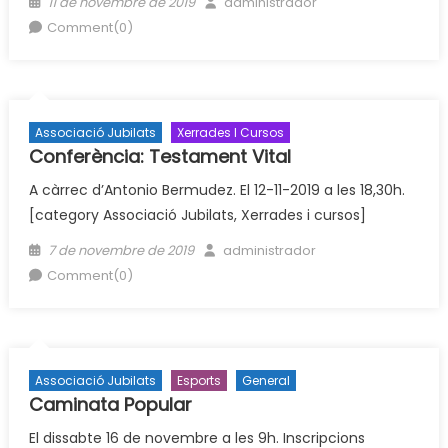
Posted
Author
11 de novembre de 2019
administrador
on
Comment(0)
Associació Jubilats
Xerrades I Cursos
Conferència: Testament Vital
A càrrec d’Antonio Bermudez. El 12-11-2019 a les 18,30h.
[category Associació Jubilats, Xerrades i cursos]
Posted
Author
7 de novembre de 2019
administrador
on
Comment(0)
Associació Jubilats
Esports
General
Caminata Popular
El dissabte 16 de novembre a les 9h. Inscripcions