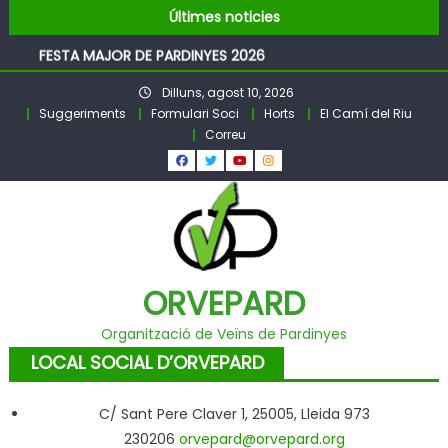
Pubilles i Hereus – Festa Major PARDINYES 2026
Skip
Últimes noticies
BALL DE FESTA MAJOR
to
FESTA MAJOR DE PARDINYES 2026
content
Pubilles i Hereus 2026
Dilluns, agost 10, 2026
Llibre Pardinyes 1860 – 2025
Suggeriments
Formulari Soci
Horts
El Camí del Riu
Pubilles i Hereus – Festa Major PARDINYES 2026
Correu
BALL DE FESTA MAJOR
ORVEPARD
Organització de Veïns de Pardinyes
LOCAL SOCIAL D’ORVEPARD
C/ Sant Pere Claver 1, 25005, Lleida 973
230206
orvepard@orvepard.org