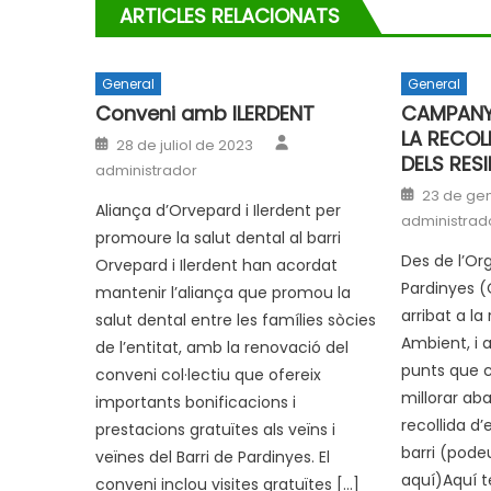
ARTICLES RELACIONATS
General
General
Conveni amb ILERDENT
CAMPANY
LA RECOL
Author
Posted
28 de juliol de 2023
on
DELS RES
administrador
Posted
23 de gen
on
Aliança d’Orvepard i Ilerdent per
administrad
promoure la salut dental al barri
Des de l’Or
Orvepard i Ilerdent han acordat
Pardinyes 
mantenir l’aliança que promou la
arribat a la
salut dental entre les famílies sòcies
Ambient, i a
de l’entitat, amb la renovació del
punts que 
conveni col·lectiu que ofereix
millorar ab
importants bonificacions i
recollida d
prestacions gratuïtes als veïns i
barri (podeu
veïnes del Barri de Pardinyes. El
aquí)Aquí te
conveni inclou visites gratuïtes […]