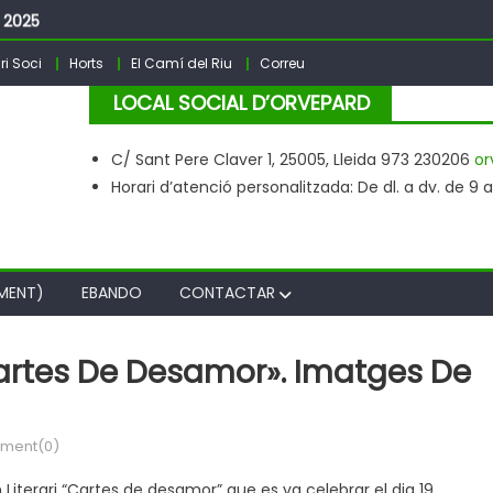
– 2025
sta Major PARDINYES 2026
ri Soci
Horts
El Camí del Riu
Correu
LOCAL SOCIAL D’ORVEPARD
C/ Sant Pere Claver 1, 25005, Lleida 973 230206
or
Horari d’atenció personalitzada: De dl. a dv. de 9 a 2
MENT)
EBANDO
CONTACTAR
Cartes De Desamor». Imatges De
ment(0)
iterari “Cartes de desamor” que es va celebrar el dia 19