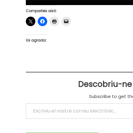
Comparteix això:
Us agrada:
Descobriu-ne
Subscribe to get th
Escriviu el vostre correu electrònic…