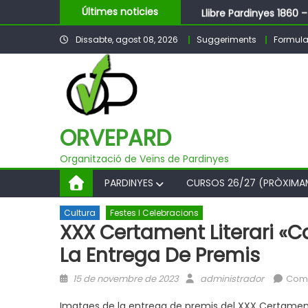
Skip
Llibre Pardinyes 1860 
Últimes noticies
to
Pubilles i Hereus – Fe
Dissabte, agost 08, 2026
Suggeriments
Formula
content
BALL DE FESTA MAJOR
ORVEPARD
Organització de Veïns de Pardinyes
PARDINYES
CURSOS 26/27 (PRÒXIMA
Cultura
Festes I Celebracions
XXX Certament Literari «
La Entrega De Premis
Posted
Author
15 de novembre de 2023
administrador
Com
on
Imatges de la entrega de premis del XXX Certamen L