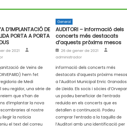
General
A D’IMPLANTACIÓ DE
AUDITORI – informació dels
LIDA PORTA A PORTA
concerts més destacats
IDUS
d’aquests pròxims mesos
Author
Author
Posted
er de 2021
26 de gener de 2021
on
or
administrador
ganització de Veïns de
informació dels concerts més
(ORVEPARD) hem fet
destacats d’aquests pròxims meso
 regidoria de Medi
a l’Auditori Municipal Enric Granados
l seu regidor, una sèrie de
de Lleida. Els socis i sòcies d’Orvepa
creiem que s’han de
us podeu beneficiar de l’entrada
ans d’implantar la nova
reduïda en els concerts que es
’escombraries al nostre
detallen a continuació. Podeu
 llegir la noticia
comprar l’entrada a la taquilla de
niu el text del correu
l’Auditori amb una identificació per