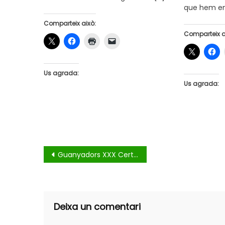
que hem env
Comparteix això:
Comparteix a
Us agrada:
Us agrada:
Navegació
Guanyadors XXX Certamen Literari “Cartes de desamor”
d'entrades
Deixa un comentari