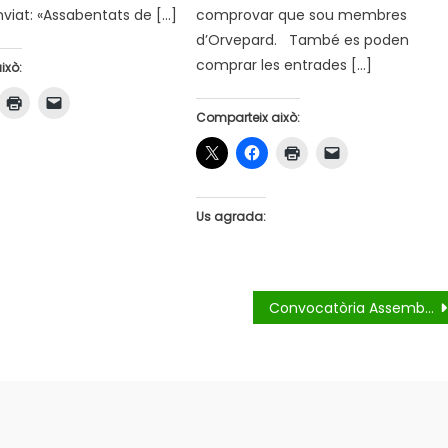
iat: «Assabentats de […]
comprovar que sou membres
d’Orvepard. També es poden
comprar les entrades […]
ixò:
Comparteix això:
Us agrada:
Convocatòria Assemblea General Ordinària 2023