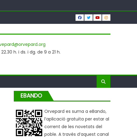
vepard@orvepard.org
2.30 h. i ds. i dg. de 9 a 21 h.
EBANDO
Orvepard es suma a eBando,
l’aplicació gratuïta per estar al
corrent de les novetats del
poble. A través d’aquest canal