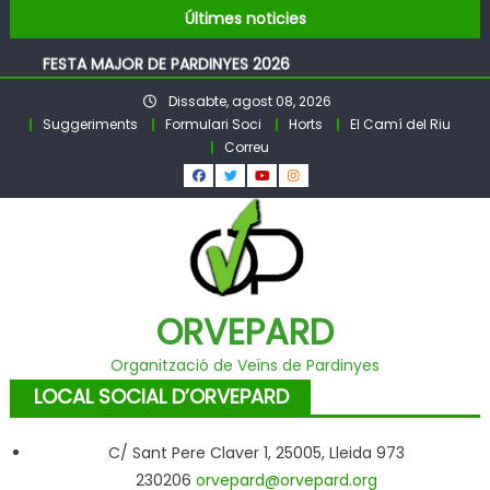
Pubilles i Hereus – Festa Major PARDINYES 2026
Skip
Últimes noticies
BALL DE FESTA MAJOR
to
FESTA MAJOR DE PARDINYES 2026
content
Pubilles i Hereus 2026
Dissabte, agost 08, 2026
Llibre Pardinyes 1860 – 2025
Suggeriments
Formulari Soci
Horts
El Camí del Riu
Pubilles i Hereus – Festa Major PARDINYES 2026
Correu
BALL DE FESTA MAJOR
ORVEPARD
Organització de Veïns de Pardinyes
LOCAL SOCIAL D’ORVEPARD
C/ Sant Pere Claver 1, 25005, Lleida 973
230206
orvepard@orvepard.org