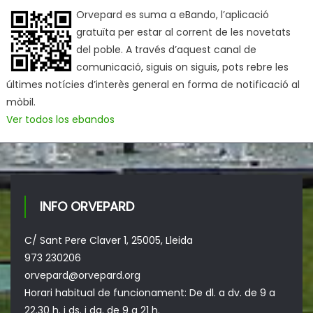
Orvepard es suma a eBando, l’aplicació
gratuïta per estar al corrent de les novetats
del poble. A través d’aquest canal de
comunicació, siguis on siguis, pots rebre les
últimes notícies d’interès general en forma de notificació al
mòbil.
Ver todos los ebandos
INFO ORVEPARD
C/ Sant Pere Claver 1, 25005, Lleida
973 230206
orvepard@orvepard.org
Horari habitual de funcionament: De dl. a dv. de 9 a
22.30 h. i ds. i dg. de 9 a 21 h.